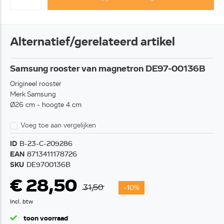
Alternatief/gerelateerd artikel
Samsung rooster van magnetron DE97-00136B
Origineel rooster
Merk Samsung
Ø26 cm - hoogte 4 cm
Voeg toe aan vergelijken
ID
B-23-C-209286
EAN
8713411178726
SKU
DE9700136B
€ 28,50
31,50
-10%
Incl. btw
toon voorraad