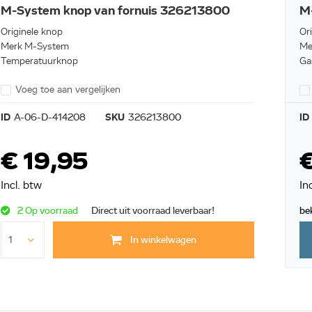
M-System knop van fornuis 326213800
M
Originele knop
Or
Merk M-System
Me
Temperatuurknop
Ga
Voeg toe aan vergelijken
ID
A-06-D-414208
SKU
326213800
ID
€ 19,95
€
Incl. btw
In
2 Op voorraad
Direct uit voorraad leverbaar!
be
In winkelwagen