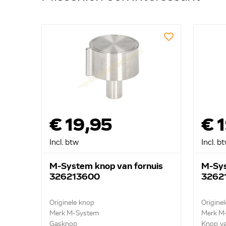
€ 19,95
€ 
Incl. btw
Incl. b
M-System knop van fornuis
M-Sys
326213600
3262
Originele knop
Origine
Merk M-System
Merk M
Gasknop
Knop v