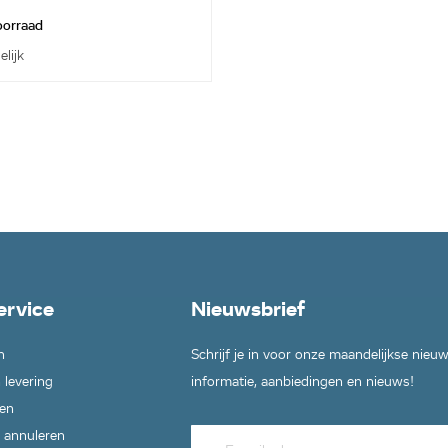
voorraad
elijk
ervice
Nieuwsbrief
n
Schrijf je in voor onze maandelijkse nieu
 levering
informatie, aanbiedingen en nieuws!
en
 annuleren