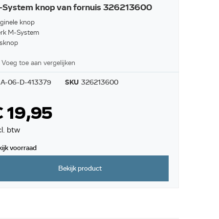
-System knop van fornuis 326213600
iginele knop
rk M-System
sknop
Voeg toe aan vergelijken
A-06-D-413379
SKU
326213600
 19,95
cl. btw
kijk voorraad
Bekijk product