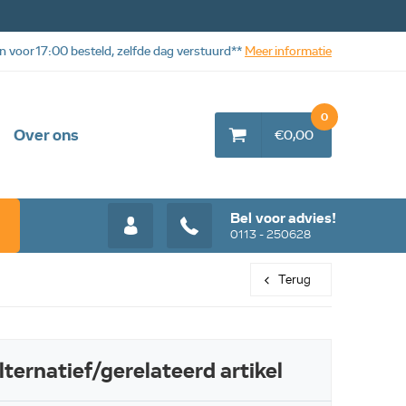
n voor 17:00 besteld, zelfde dag verstuurd**
Meer informatie
0
Over ons
€0,00
Bel voor advies!
0113 - 250628
Terug
lternatief/gerelateerd artikel