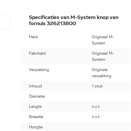
Specificaties van M-System knop van
fornuis 326213800
Merk
Origineel M-
System
Fabrikant
Origineel M-
System
Verpakking
Originele
verpakking
Inhoud
1 stuk
Diameter
Lengte
n.v.t.
Breedte
n.v.t.
Hoogte