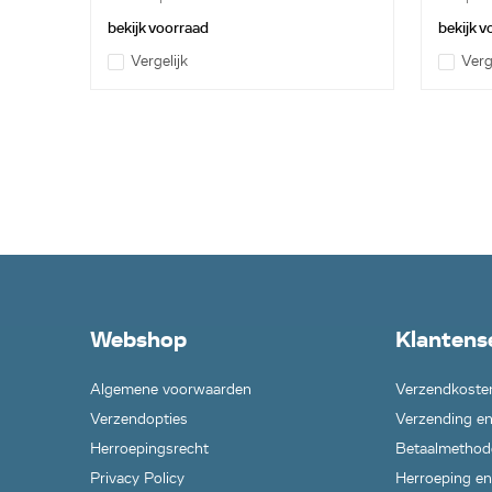
bekijk voorraad
bekijk 
Vergelijk
Verg
Webshop
Klantens
Algemene voorwaarden
Verzendkoste
Verzendopties
Verzending en
Herroepingsrecht
Betaalmethod
Privacy Policy
Herroeping en