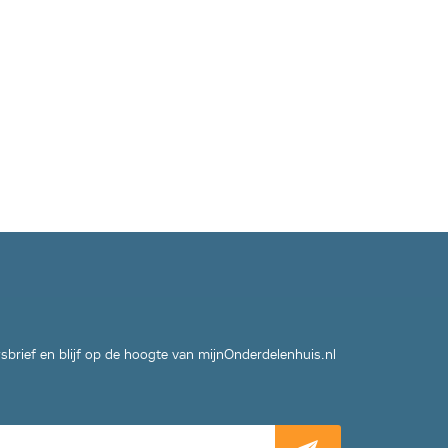
wsbrief en blijf op de hoogte van mijnOnderdelenhuis.nl