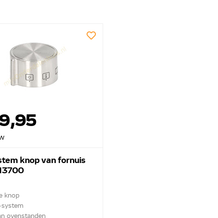
19,95
tw
tem knop van fornuis
13700
le knop
-system
an ovenstanden