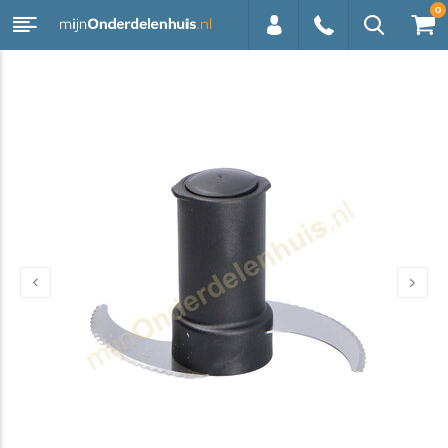
0
0113 -
250628