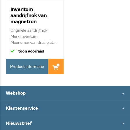
Inventum
aandrijfnok van
magnetron
40100900013
Originele aandrijfnok
Merk Inventum
Meenemer van draaiplat...
toon voorraad
Product informatie
Webshop
Klantenservice
Nieuwsbrief