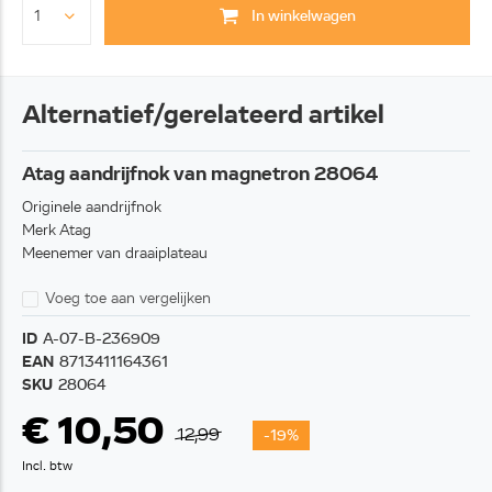
In winkelwagen
Alternatief/gerelateerd artikel
Atag aandrijfnok van magnetron 28064
Originele aandrijfnok
Merk Atag
Meenemer van draaiplateau
Voeg toe aan vergelijken
ID
A-07-B-236909
EAN
8713411164361
SKU
28064
€ 10,50
12,99
-19%
Incl. btw