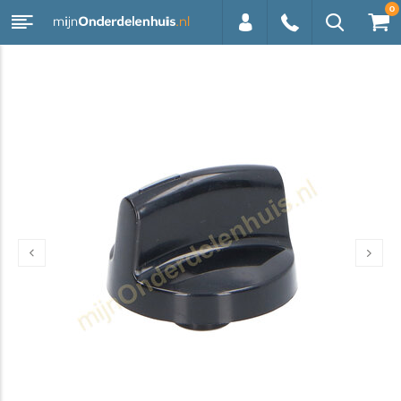
0
0113 -
250628