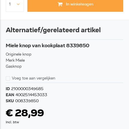
In winkelwagen
Alternatief/gerelateerd artikel
Miele knop van kookplaat 8339850
Originele knop
Merk Miele
Gasknop
Voeg toe aan vergelijken
ID
2100000349685
EAN
4002514453033
SKU
008339850
€ 28,99
Incl. btw