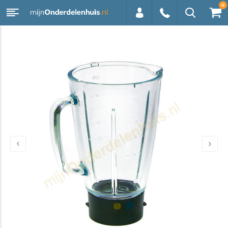
0
0113 -
250628