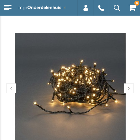
0
0113 -
250628