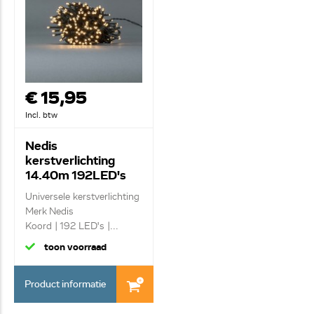
€ 15,95
Incl. btw
Nedis
kerstverlichting
14.40m 192LED's
voor binnen/ buiten
Universele kerstverlichting
CLBO192
Merk Nedis
Koord | 192 LED's |...
toon voorraad
Product informatie