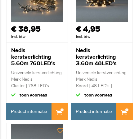
€ 38,95
€ 4,95
Incl. btw
Incl. btw
Nedis
Nedis
kerstverlichting
kerstverlichting
5.60m 768LED's
3.60m 48LED's
voor binnen/ buiten
voor binnen/ buiten
Universele kerstverlichting
Universele kerstverlichting
CLCS768
CLBO48
Merk Nedis
Merk Nedis
Cluster | 768 LED's...
Koord | 48 LED's | ...
toon voorraad
toon voorraad
Product informatie
Product informatie