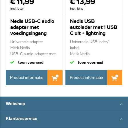
€ 11,99
€ 13,99
Incl. btw
Incl. btw
Nedis USB-C audio
Nedis USB
adapter met
autolader met 1 USB
voedingsingang
C uit + lightning
CCGB64790WT01
kabel 2m
Universele adapter
Universele USB lader/
CCPDL20W111WT
Merk Nedis
kabel
USB-C audio adapter met
Merk Nedis
voed...
Snellaad functie | ...
toon voorraad
toon voorraad
Product informatie
Product informatie
Webshop
Klantenservice