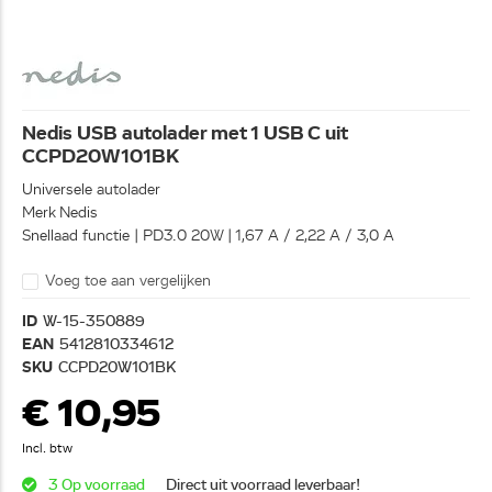
Nedis USB autolader met 1 USB C uit
CCPD20W101BK
Universele autolader
Merk Nedis
Snellaad functie | PD3.0 20W | 1,67 A / 2,22 A / 3,0 A
Voeg toe aan vergelijken
ID
W-15-350889
EAN
5412810334612
SKU
CCPD20W101BK
€ 10,95
Incl. btw
3 Op voorraad
Direct uit voorraad leverbaar!