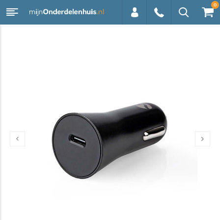
0
0113 -
250628