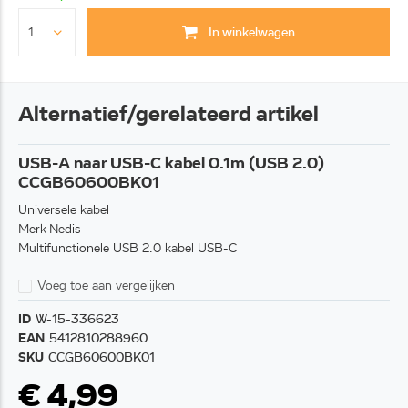
In winkelwagen
Alternatief/gerelateerd artikel
USB-A naar USB-C kabel 0.1m (USB 2.0)
CCGB60600BK01
Universele kabel
Merk Nedis
Multifunctionele USB 2.0 kabel USB-C
Voeg toe aan vergelijken
ID
W-15-336623
EAN
5412810288960
SKU
CCGB60600BK01
€ 4,99