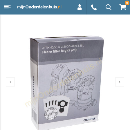
0
0113 -
250628