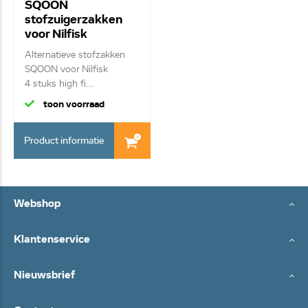
SQOON
stofzuigerzakken
voor Nilfisk
82095000 GS/GM
Alternatieve stofzakken
80-90
SQOON voor Nilfisk
4 stuks high fi...
toon voorraad
Product informatie
Webshop
Klantenservice
Nieuwsbrief