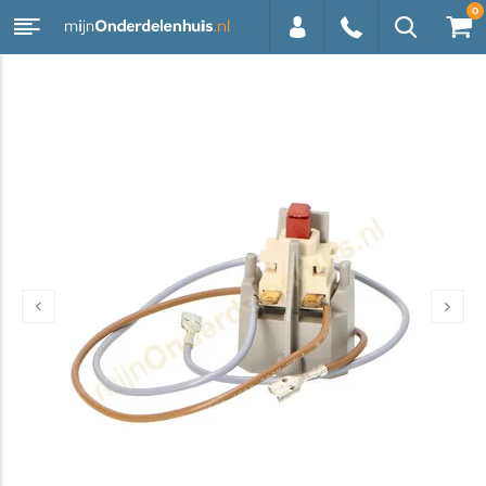
0
0113 -
250628