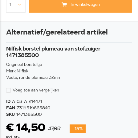
In winkelwagen
Alternatief/gerelateerd artikel
Nilfisk borstel plumeau van stofzuiger
1471385500
Origineel borsteltje
Merk Nilfisk
Vaste, ronde plumeau 32mm
Voeg toe aan vergelijken
ID
A-03-A-214471
EAN
7319519665840
SKU
1471385500
€ 14,50
17,95
-19%
Incl. btw