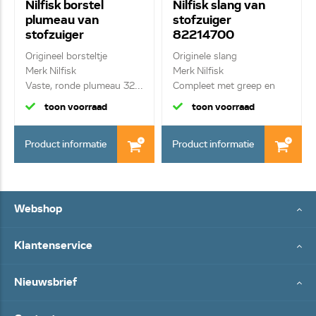
Nilfisk borstel
Nilfisk slang van
plumeau van
stofzuiger
stofzuiger
82214700
1471385500
Origineel borsteltje
Originele slang
Merk Nilfisk
Merk Nilfisk
Vaste, ronde plumeau 32...
Compleet met greep en
wartel
toon voorraad
toon voorraad
Product informatie
Product informatie
Webshop
Klantenservice
Nieuwsbrief