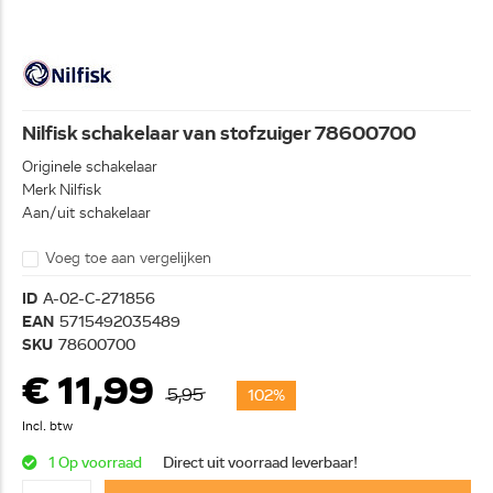
Nilfisk schakelaar van stofzuiger 78600700
Originele schakelaar
Merk Nilfisk
Aan/uit schakelaar
Voeg toe aan vergelijken
ID
A-02-C-271856
EAN
5715492035489
SKU
78600700
€ 11,99
5,95
102%
Incl. btw
1 Op voorraad
Direct uit voorraad leverbaar!