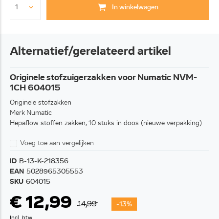
In winkelwagen
Alternatief/gerelateerd artikel
Originele stofzuigerzakken voor Numatic NVM-
1CH 604015
Originele stofzakken
Merk Numatic
Hepaflow stoffen zakken, 10 stuks in doos (nieuwe verpakking)
Voeg toe aan vergelijken
ID
B-13-K-218356
EAN
5028965305553
SKU
604015
€ 12,99
14,99
-13%
Incl. btw