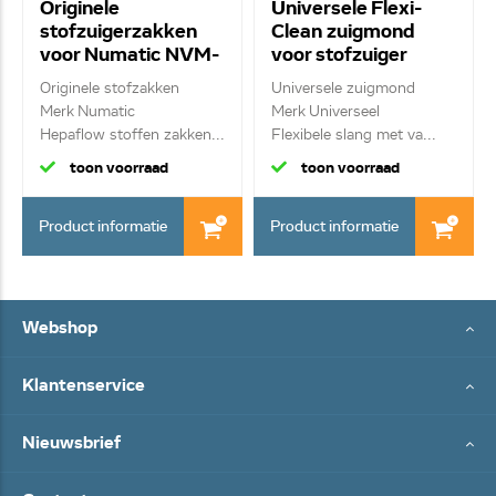
Originele
Universele Flexi-
stofzuigerzakken
Clean zuigmond
voor Numatic NVM-
voor stofzuiger
1CH 604015
Originele stofzakken
Universele zuigmond
Merk Numatic
Merk Universeel
Hepaflow stoffen zakken...
Flexibele slang met va...
toon voorraad
toon voorraad
Product informatie
Product informatie
Webshop
Klantenservice
Nieuwsbrief