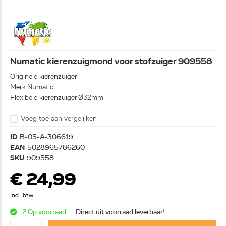
Numatic kierenzuigmond voor stofzuiger 909558
Originele kierenzuiger
Merk Numatic
Flexibele kierenzuiger Ø32mm
Voeg toe aan vergelijken
ID
B-05-A-306619
EAN
5028965786260
SKU
909558
€ 24,99
Incl. btw
2 Op voorraad
Direct uit voorraad leverbaar!