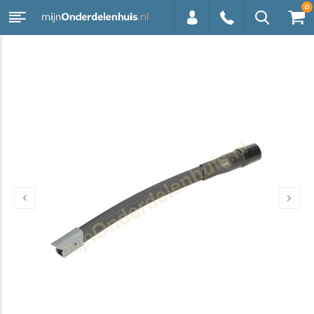
0
0113 -
250628