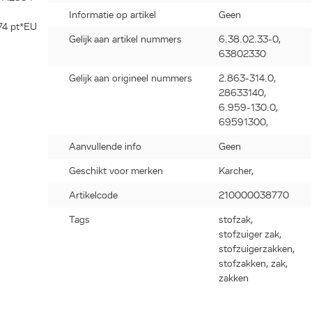
Informatie op artikel
Geen
74 pt*EU
Gelijk aan artikel nummers
6.38.02.33-0,
0),
63802330
A2654
, A2656
Gelijk aan origineel nummers
2.863-314.0,
2674 PT
28633140,
2676 X
6.959-130.0,
 Car Vac
69591300,
WD3
01
Aanvullende info
Geen
4000),
Geschikt voor merken
Karcher,
18
84050),
Artikelcode
210000038770
4/18
Tags
stofzak,
), KWD2
stofzuiger zak,
YY)*EU
stofzuigerzakken,
), KWD2
stofzakken, zak,
zakken
WD3 V-
BSY)*EU