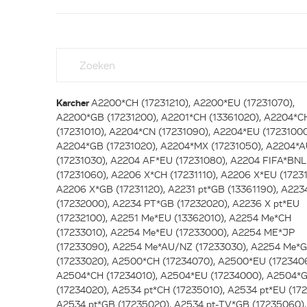
Karcher
A2200*CH (17231210), A2200*EU (17231070),
A2200*GB (17231200), A2201*CH (13361020), A2204*C
(17231010), A2204*CN (17231090), A2204*EU (17231000
A2204*GB (17231020), A2204*MX (17231050), A2204*
(17231030), A2204 AF*EU (17231080), A2204 FIFA*BNL
(17231060), A2206 X*CH (17231110), A2206 X*EU (17231
A2206 X*GB (17231120), A2231 pt*GB (13361190), A223
(17232000), A2234 PT*GB (17232020), A2236 X pt*EU
(17232100), A2251 Me*EU (13362010), A2254 Me*CH
(17233010), A2254 Me*EU (17233000), A2254 ME*JP
(17233090), A2254 Me*AU/NZ (17233030), A2254 Me*
(17233020), A2500*CH (17234070), A2500*EU (172340
A2504*CH (17234010), A2504*EU (17234000), A2504*
(17234020), A2534 pt*CH (17235010), A2534 pt*EU (17
A2534 pt*GB (17235020), A2534 pt-TV*GB (17235060)