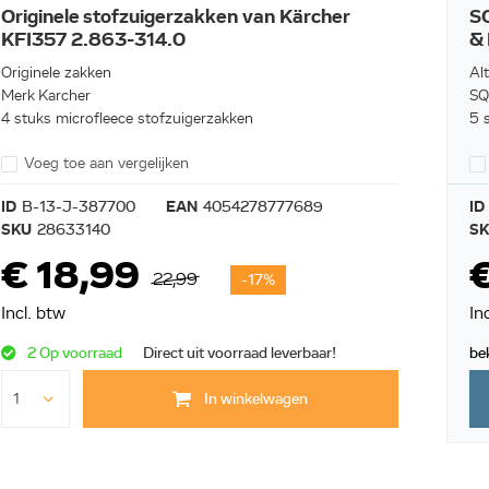
Originele stofzuigerzakken van Kärcher
S
KFI357 2.863-314.0
& 
Originele zakken
Al
Merk Karcher
SQ
4 stuks microfleece stofzuigerzakken
5 s
Voeg toe aan vergelijken
ID
B-13-J-387700
EAN
4054278777689
ID
SKU
28633140
S
€ 18,99
€
22,99
-17%
Incl. btw
In
2 Op voorraad
Direct uit voorraad leverbaar!
be
In winkelwagen