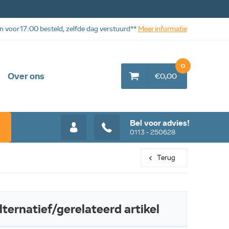
n voor 17:00 besteld, zelfde dag verstuurd**
Meer informatie
0
Over ons
€0,00
Bel voor advies!
0113 - 250628
Terug
Web aanbieding
Web aanbiedi
lternatief/gerelateerd artikel