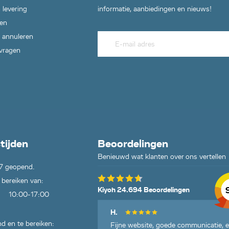
410),
 levering
informatie, aanbiedingen en nieuws!
20
en
460),
 annuleren
20
 vragen
0), WD3
 +4 FB
1530),
 S V-
YY)*EU
WD3 P V-
*AU
1750),
tijden
Beoordelingen
/4/20
Benieuwd wat klanten over ons vertellen
)*EU
7 geopend.
WD3 P S
 bereiken van:
Kiyoh 24.694 Beoordelingen
Y)*EU
10:00-17:00
H.
on*EU-II
 WD3
d en te bereiken:
Fijne website, goede communicatie, 