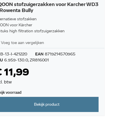
QOON stofzuigerzakken voor Karcher WD3
Rowenta Bully
ternatieve stofzakken
OON voor Kärcher
tuks high filtration stofzuigerzakken
Voeg toe aan vergelijken
B-13-I-421220
EAN
8719214570965
KU
6.959-130.0, ZR816001
 11,99
cl. btw
kijk voorraad
Bekijk product