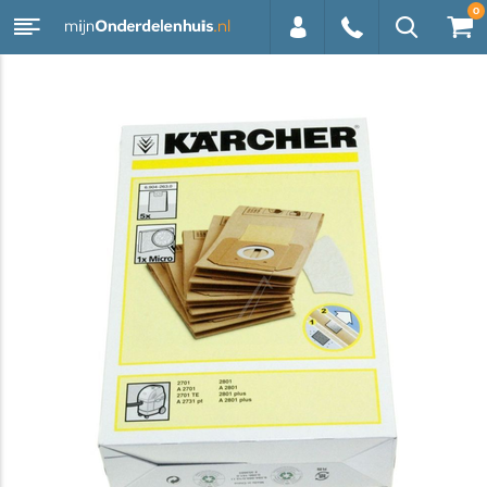
0
0113 -
250628