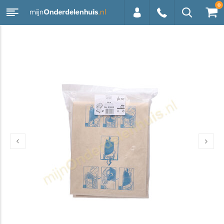
0
0113 -
250628