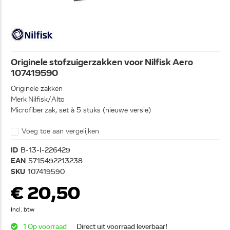
Originele stofzuigerzakken voor Nilfisk Aero
107419590
Originele zakken
Merk Nilfisk/Alto
Microfiber zak, set à 5 stuks (nieuwe versie)
Voeg toe aan vergelijken
ID
B-13-I-226429
EAN
5715492213238
SKU
107419590
€ 20,50
Incl. btw
1 Op voorraad
Direct uit voorraad leverbaar!