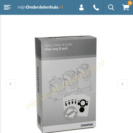
0
0113 -
250628