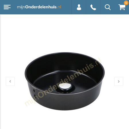
0
0113 -
250628