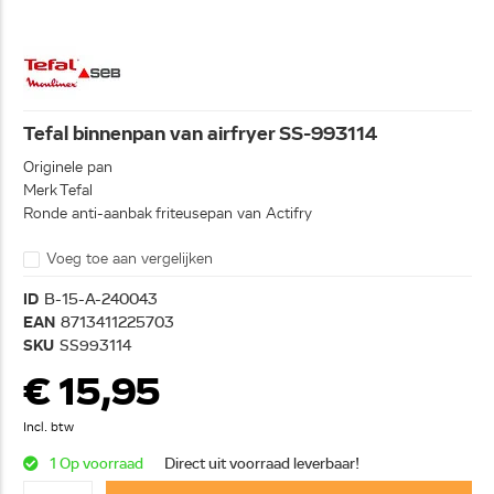
Tefal binnenpan van airfryer SS-993114
Originele pan
Merk Tefal
Ronde anti-aanbak friteusepan van Actifry
Voeg toe aan vergelijken
ID
B-15-A-240043
EAN
8713411225703
SKU
SS993114
€ 15,95
Incl. btw
1 Op voorraad
Direct uit voorraad leverbaar!