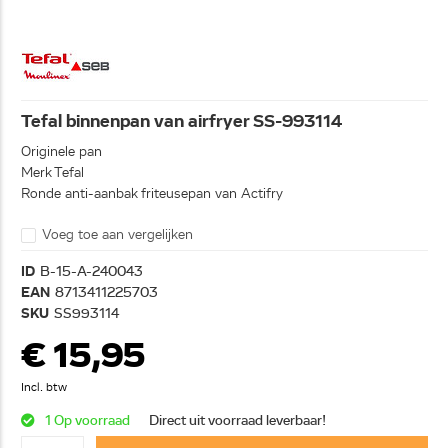
Tefal binnenpan van airfryer SS-993114
Originele pan
Merk Tefal
Ronde anti-aanbak friteusepan van Actifry
Voeg toe aan vergelijken
ID
B-15-A-240043
EAN
8713411225703
SKU
SS993114
€ 15,95
Incl. btw
1 Op voorraad
Direct uit voorraad leverbaar!