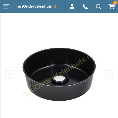
0
0113 -
250628