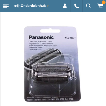
0
0113 -
250628