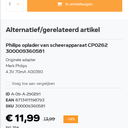
In winkelwagen
Alternatief/gerelateerd artikel
Philips oplader van scheerapparaat CP0262
300009360581
Originele adapter
Merk Philips
4.3V 70mA A00390
Voeg toe aan vergelijken
ID
A-09-A-290291
EAN
8713411198793
SKU
300009360581
€ 11,99
13,99
-14%
Incl. btw