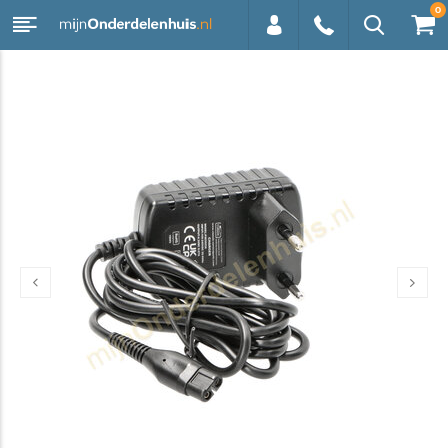
0
0113 -
250628