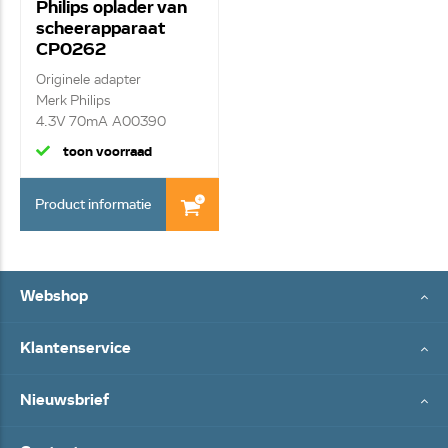
Philips oplader van
scheerapparaat
CP0262
300009360581
Originele adapter
Merk Philips
4.3V 70mA A00390
toon voorraad
Product informatie
Webshop
Klantenservice
Nieuwsbrief