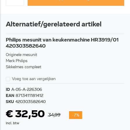
Alternatief/gerelateerd artikel
Philips mesunit van keukenmachine HR3919/01
420303582640
Originele mesunit
Merk Philips
Sikkelmes compleet
Voeg toe aan vergelijken
ID
A-05-A-226306
EAN
8713411181412
SKU
420303582640
€ 32,50
34,99
-7%
Incl. btw