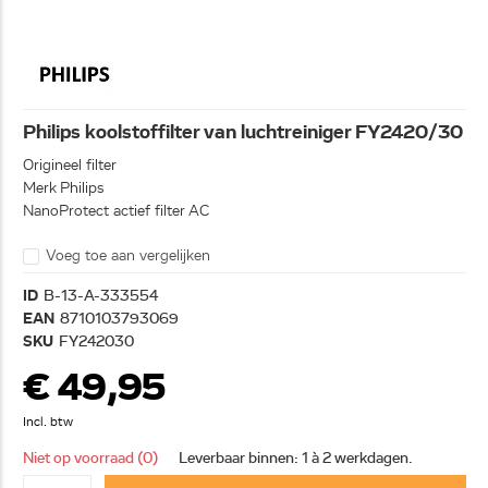
Philips koolstoffilter van luchtreiniger FY2420/30
Origineel filter
Merk Philips
NanoProtect actief filter AC
Voeg toe aan vergelijken
ID
B-13-A-333554
EAN
8710103793069
SKU
FY242030
€ 49,95
Incl. btw
Niet op voorraad (0)
Leverbaar binnen: 1 à 2 werkdagen.