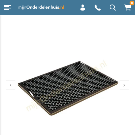
0
0113 -
250628