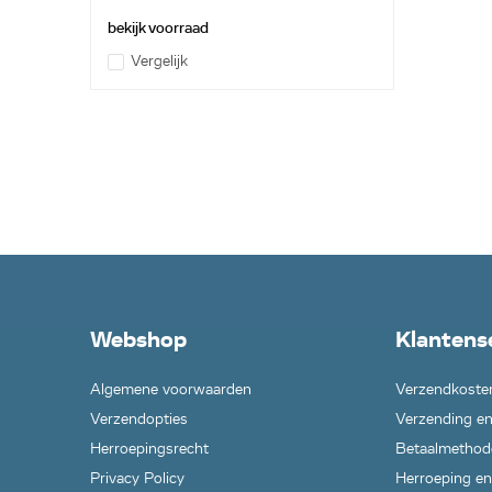
bekijk voorraad
Vergelijk
Webshop
Klantens
Algemene voorwaarden
Verzendkoste
Verzendopties
Verzending en
Herroepingsrecht
Betaalmethod
Privacy Policy
Herroeping en