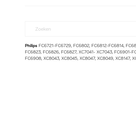
Philips
FC6721-FC6729, FC6802, FC6812-FC6814, FC68
FC6823, FC6826, FC6827, XC7041- XC7043, FC6901-F
FC6908, XC8043, XC8045, XC8047, XC8049, XC8147, XC