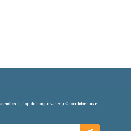
wsbrief en blijf op de hoogte van mijnOnderdelenhuis.nl