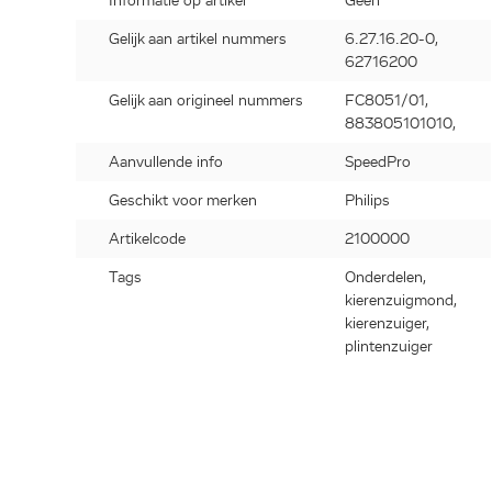
Informatie op artikel
Geen
Gelijk aan artikel nummers
6.27.16.20-0,
62716200
Gelijk aan origineel nummers
FC8051/01,
883805101010,
Aanvullende info
SpeedPro
Geschikt voor merken
Philips
Artikelcode
2100000
Tags
Onderdelen,
kierenzuigmond,
kierenzuiger,
plintenzuiger