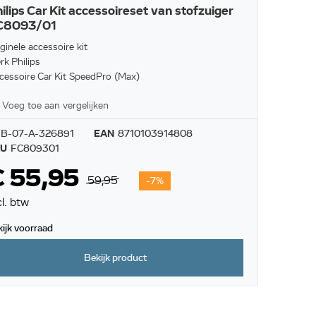
ilips Car Kit accessoireset van stofzuiger
C8093/01
ginele accessoire kit
rk Philips
cessoire Car Kit SpeedPro (Max)
Voeg toe aan vergelijken
B-07-A-326891
EAN
8710103914808
KU
FC809301
€ 55,95
59,95
-7%
cl. btw
kijk voorraad
Bekijk product