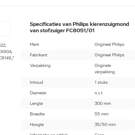
Specificaties van Philips kierenzuigmond
van stofzuiger FC8051/01
Merk
Origineel Philips
22,
C6904,
Fabrikant
Origineel Philips
8149,,"
Verpakking
Originele
verpakking
Inhoud
1 stuks
Diameter
n.v.t
Lengte
300 mm
Breedte
55 mm
Hoogte
35/50 mm