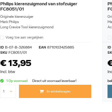
Philips kierenzuigmond van stofzuiger
Ph
FC8051/01
F
Originele kierenzuiger
Ori
Merk Philips
Me
Long Crevice Tool kierenzuigmond
Ac
Voeg toe aan vergelijken
ID
B-07-B-326884
EAN
8710103425885
ID
SKU
FC8051/01
S
€ 13,95
Incl. btw
In
1 Op voorraad
Direct uit voorraad leverbaar!
be
In winkelwagen