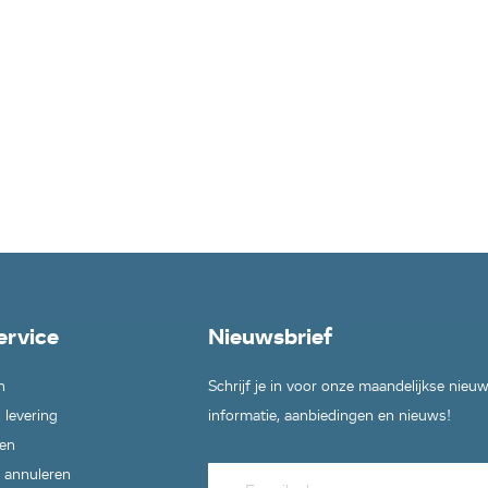
ervice
Nieuwsbrief
n
Schrijf je in voor onze maandelijkse nieu
 levering
informatie, aanbiedingen en nieuws!
en
 annuleren