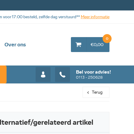
n voor 17:00 besteld, zelfde dag verstuurd**
Meer informatie
0
Over ons
€0,00
Bel voor advies!
0113 - 250628
Terug
lternatief/gerelateerd artikel