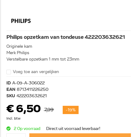
Philips opzetkam van tondeuse 422203632621
Originele kam
Merk Philips
Verstelbare opzetkam 1 mm tot 23mm
Voeg toe aan vergelijken
ID
A-09-A-306022
EAN
8713411226250
SKU
422203632621
€ 6,50
7,99
-19%
Incl. btw
2 Op voorraad
Direct uit voorraad leverbaar!