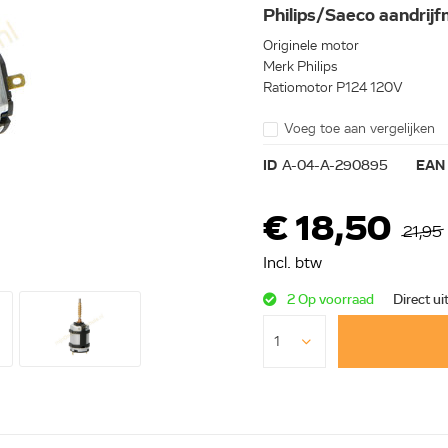
Philips/Saeco aandrij
Originele motor
Merk Philips
Ratiomotor P124 120V
Voeg toe aan vergelijken
ID
A-04-A-290895
EAN
€ 18,50
21,95
Incl. btw
2 Op voorraad
Direct ui