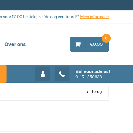
n voor 17:00 besteld, zelfde dag verstuurd**
Meer informatie
0
Over ons
€0,00
Bel voor advies!
0113 - 250628
Terug
Web aanbieding