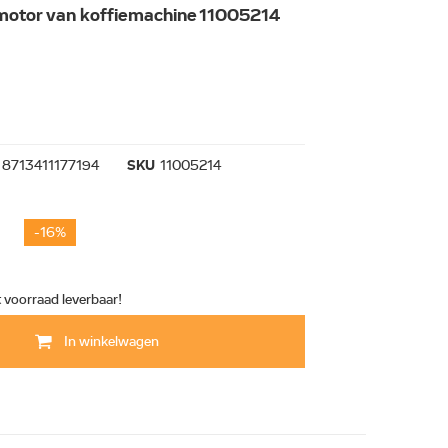
fmotor van koffiemachine 11005214
8713411177194
SKU
11005214
-16%
t voorraad leverbaar!
In winkelwagen