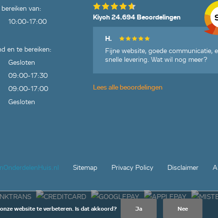
06,
 bereiken van:
06,
Kiyoh 24.694 Beoordelingen
10:00-17:00
H.
817500,
d en te bereiken:
Fijne website, goede communicatie, 
7143,
snelle levering. Wat wil nog meer?
Gesloten
975202,
09:00-17:30
975447,
Lees alle beoordelingen
94321,
09:00-17:00
970201,
Gesloten
70203,
983741,
I973582,
7157,,"
jnOnderdelenHuis.nl
Sitemap
Privacy Policy
Disclaimer
A
 onze website te verbeteren. Is dat akkoord?
Ja
Nee