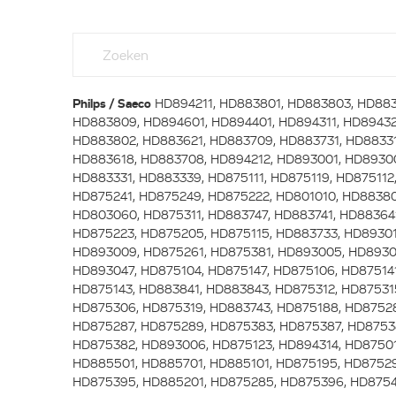
Philps / Saeco
HD894211, HD883801, HD883803, HD883
HD883809, HD894601, HD894401, HD894311, HD89432
HD883802, HD883621, HD883709, HD883731, HD88331
HD883618, HD883708, HD894212, HD893001, HD8930
HD883331, HD883339, HD875111, HD875119, HD875112
HD875241, HD875249, HD875222, HD801010, HD88380
HD803060, HD875311, HD883747, HD883741, HD88364
HD875223, HD875205, HD875115, HD883733, HD89301
HD893009, HD875261, HD875381, HD893005, HD8930
HD893047, HD875104, HD875147, HD875106, HD875141
HD875143, HD883841, HD883843, HD875312, HD87531
HD875306, HD875319, HD883743, HD875188, HD8752
HD875287, HD875289, HD875383, HD875387, HD8753
HD875382, HD893006, HD875123, HD894314, HD87501
HD885501, HD885701, HD885101, HD875195, HD8752
HD875395, HD885201, HD875285, HD875396, HD8754