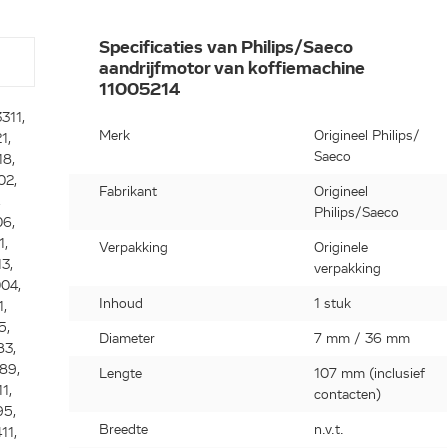
Specificaties van Philips/Saeco
aandrijfmotor van koffiemachine
11005214
311,
Merk
Origineel Philips/
1,
Saeco
8,
02,
Fabrikant
Origineel
,
Philips/Saeco
6,
1,
Verpakking
Originele
3,
verpakking
04,
Inhoud
1 stuk
,
5,
Diameter
7 mm / 36 mm
83,
89,
Lengte
107 mm (inclusief
1,
contacten)
95,
Breedte
n.v.t.
11,