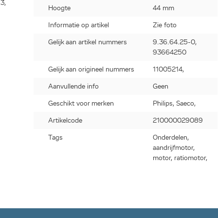
3,
Hoogte
44 mm
509,
03,
Informatie op artikel
Zie foto
99,
Gelijk aan artikel nummers
9.36.64.25-0,
,
93664250
47,
1,
Gelijk aan origineel nummers
11005214,
1,
03,
Aanvullende info
Geen
03,
Geschikt voor merken
Philips, Saeco,
5,
7,
Artikelcode
210000029089
,
09,
Tags
Onderdelen,
908,
aandrijfmotor,
1,
motor, ratiomotor,
47,
4,
07,
47,
09,
1,