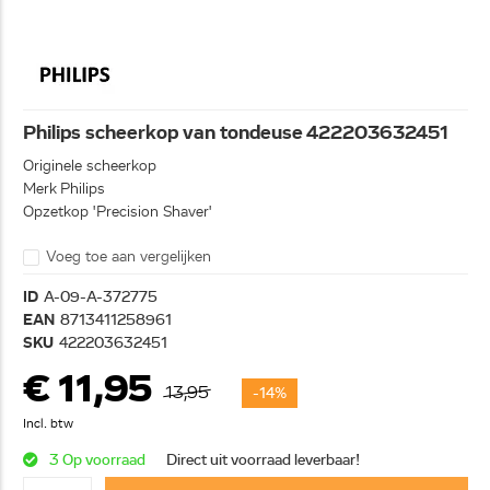
Philips scheerkop van tondeuse 422203632451
Originele scheerkop
Merk Philips
Opzetkop 'Precision Shaver'
Voeg toe aan vergelijken
ID
A-09-A-372775
EAN
8713411258961
SKU
422203632451
€ 11,95
13,95
-14%
Incl. btw
3 Op voorraad
Direct uit voorraad leverbaar!