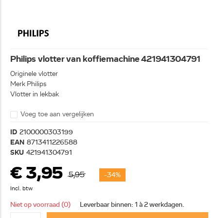
Philips vlotter van koffiemachine 421941304791
Originele vlotter
Merk Philips
Vlotter in lekbak
Voeg toe aan vergelijken
ID
2100000303199
EAN
8713411226588
SKU
421941304791
€ 3,95
5,95
-34%
Incl. btw
Niet op voorraad (0)
Leverbaar binnen: 1 à 2 werkdagen.