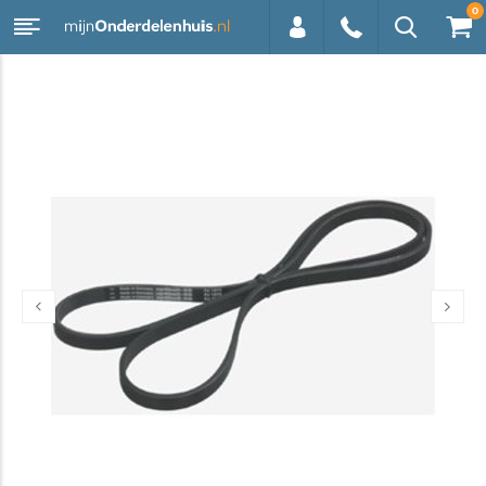
0
0113 -
250628