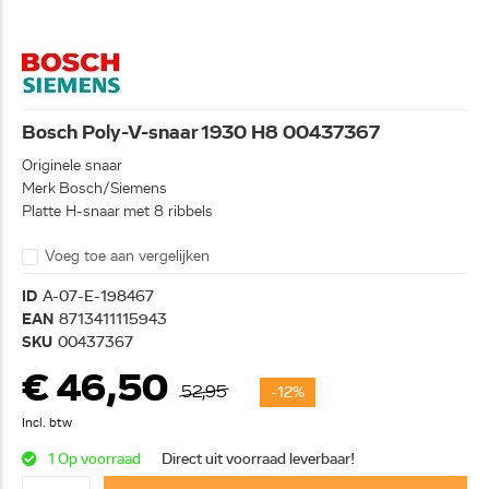
Bosch Poly-V-snaar 1930 H8 00437367
Originele snaar
Merk Bosch/Siemens
Platte H-snaar met 8 ribbels
Voeg toe aan vergelijken
ID
A-07-E-198467
EAN
8713411115943
SKU
00437367
€ 46,50
52,95
-12%
Incl. btw
1 Op voorraad
Direct uit voorraad leverbaar!