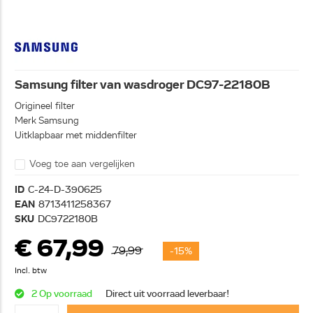
Samsung filter van wasdroger DC97-22180B
Origineel filter
Merk Samsung
Uitklapbaar met middenfilter
Voeg toe aan vergelijken
ID
C-24-D-390625
EAN
8713411258367
SKU
DC9722180B
€ 67,99
79,99
-15%
Incl. btw
2 Op voorraad
Direct uit voorraad leverbaar!