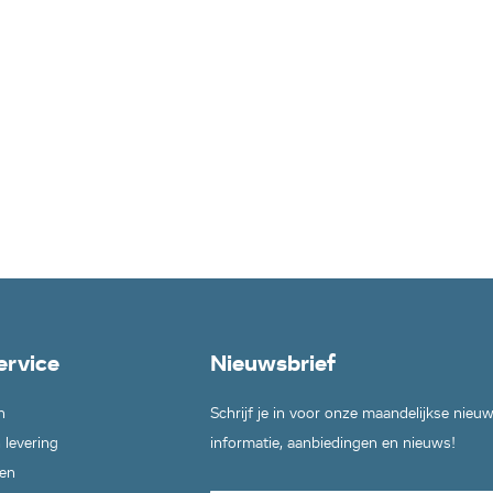
ervice
Nieuwsbrief
n
Schrijf je in voor onze maandelijkse nieu
 levering
informatie, aanbiedingen en nieuws!
en