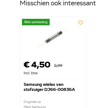
Misschien ook interessant
Web aanbieding
€ 4,50
5,99
Incl. btw
Samsung wielas van
stofzuiger DJ66-00836A
Originele as
Merk Samsung