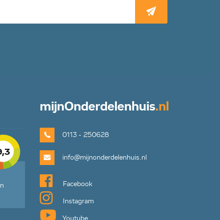
mijn
Onderdelenhuis
.nl
0113 - 250628
9,3
info@mijnonderdelenhuis.nl
Facebook
en
Instagram
Youtube