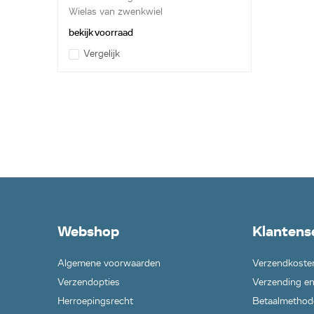
Wielas van zwenkwiel
bekijk voorraad
Vergelijk
Webshop
Klantens
Algemene voorwaarden
Verzendkoste
Verzendopties
Verzending en
Herroepingsrecht
Betaalmethod