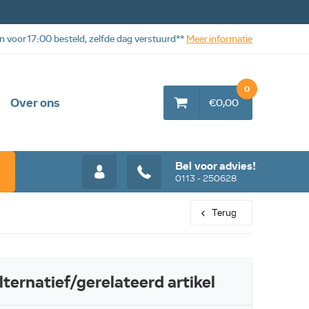
n voor 17:00 besteld, zelfde dag verstuurd**
Meer informatie
0
Over ons
€0,00
Bel voor advies!
0113 - 250628
Terug
Web aanbieding
Web aanbiedi
lternatief/gerelateerd artikel