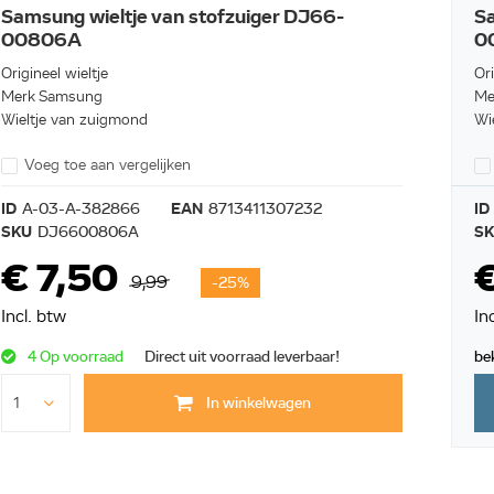
Samsung wieltje van stofzuiger DJ66-
Sa
00806A
0
Origineel wieltje
Ori
Merk Samsung
Me
Wieltje van zuigmond
Wi
Voeg toe aan vergelijken
ID
A-03-A-382866
EAN
8713411307232
ID
SKU
DJ6600806A
S
€ 7,50
9,99
-25%
Incl. btw
In
4 Op voorraad
Direct uit voorraad leverbaar!
be
In winkelwagen