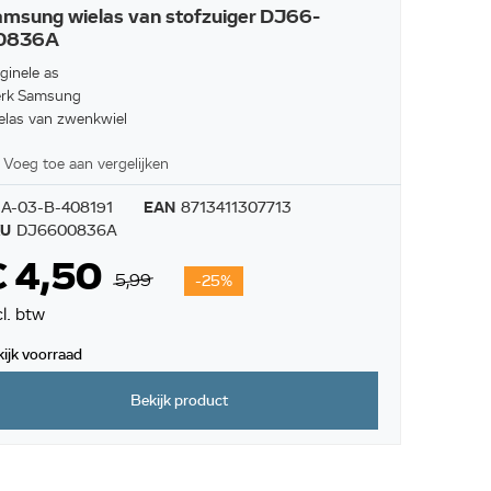
msung wielas van stofzuiger DJ66-
0836A
ginele as
rk Samsung
elas van zwenkwiel
Voeg toe aan vergelijken
A-03-B-408191
EAN
8713411307713
KU
DJ6600836A
€ 4,50
5,99
-25%
cl. btw
kijk voorraad
Bekijk product