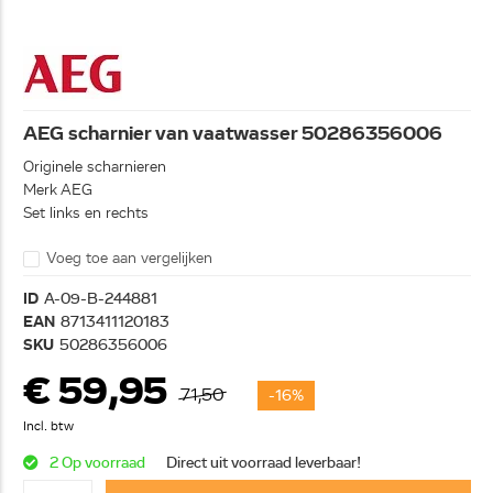
AEG scharnier van vaatwasser 50286356006
Originele scharnieren
Merk AEG
Set links en rechts
Voeg toe aan vergelijken
ID
A-09-B-244881
EAN
8713411120183
SKU
50286356006
€ 59,95
71,50
-16%
Incl. btw
2 Op voorraad
Direct uit voorraad leverbaar!