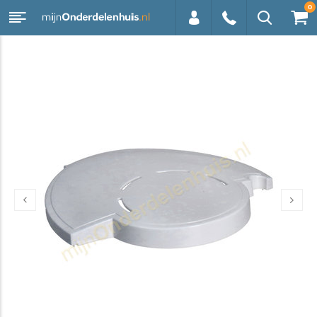
0
0113 -
250628