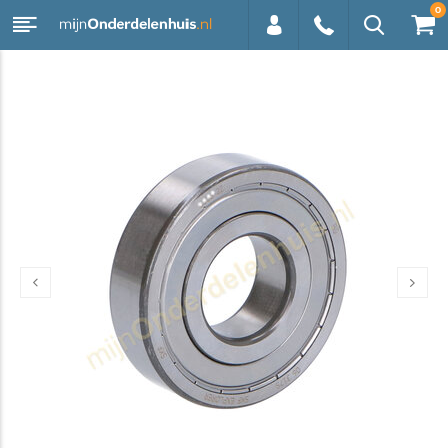
0
0113 -
250628