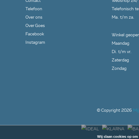
Contact
Webshop 24/
Telefoon
Telefonisch te
Over ons
Ma. t/m za.
Over Goes
Facebook
Winkel geopen
Instagram
Maandag
Di. t/m vr.
Zaterdag
Zondag
© Copyright
2026
Mi
Wij slaan cookies op om