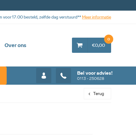
n voor 17:00 besteld, zelfde dag verstuurd**
Meer informatie
0
Over ons
€0,00
Bel voor advies!
0113 - 250628
Terug
Web aanbieding