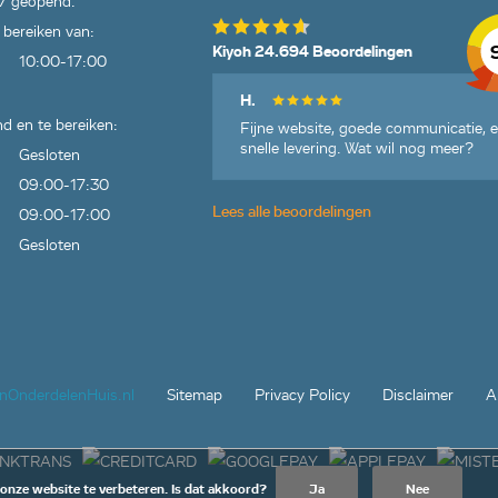
7 geopend.
 bereiken van:
Kiyoh 24.694 Beoordelingen
10:00-17:00
H.
d en te bereiken:
Fijne website, goede communicatie, 
snelle levering. Wat wil nog meer?
Gesloten
09:00-17:30
Lees alle beoordelingen
09:00-17:00
Gesloten
jnOnderdelenHuis.nl
Sitemap
Privacy Policy
Disclaimer
A
 onze website te verbeteren. Is dat akkoord?
Ja
Nee