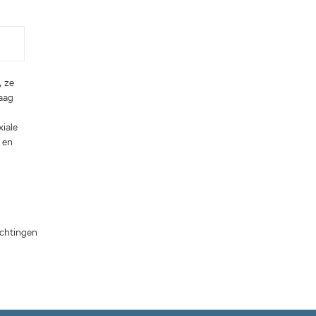
, ze
laag
xiale
 en
ichtingen