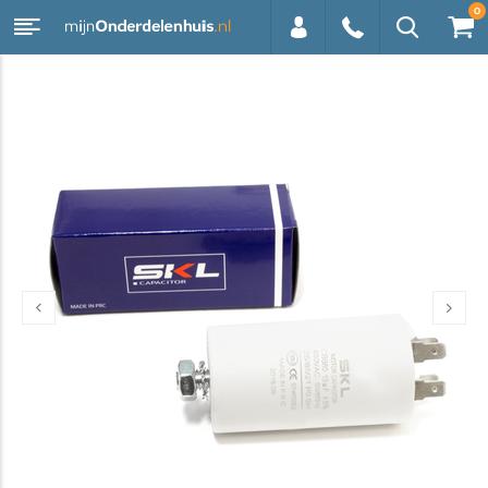
0
0113 -
250628