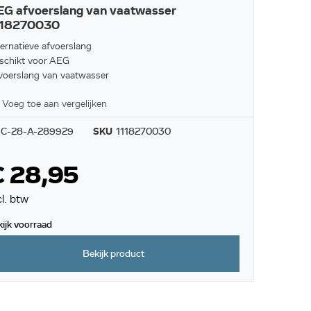
G afvoerslang van vaatwasser
118270030
ternatieve afvoerslang
schikt voor AEG
voerslang van vaatwasser
Voeg toe aan vergelijken
C-28-A-289929
SKU
1118270030
€ 28,95
cl. btw
kijk voorraad
Bekijk product