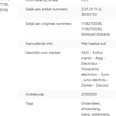
Informatie op artikel
n.v.t.
71IB,
Gelijk aan artikel nummers
3.01.01.11-0,
81IW,
30101110
231I-W,
39ID,
Gelijk aan origineel nummers
1118270006,
31I-B,
1118270030,
060I-W,
8996461308406
220ID,
Aanvullende info
Met haakse tuit
Geschikt voor merken
AEG - Arthur
-B,
martin - Atag -
4231UW,
Electrolux -
Husqvarna
electrolux - Juno
1I-MD,
- juno-electrolu -
4239I-
Zanker - Zanussi
51IB,
M,
Artikelcode
2100000
,
V6060U-
Tags
Onderdelen,
afvoerslang,
slang, waterslang,