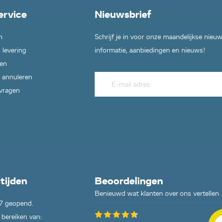
ervice
Nieuwsbrief
n
Schrijf je in voor onze maandelijkse nieu
 levering
informatie, aanbiedingen en nieuws!
en
 FAV3.5,
 annuleren
VI,
 vragen
B,
W,
 F3.5,
,
50IW,
,
tijden
Beoordelingen
,
Benieuwd wat klanten over ons vertellen
7 geopend.
40700-
,
 bereiken van: