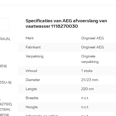
Specificaties van AEG afvoerslang van
vaatwasser 1118270030
Merk
Origineel AEG
RAUN,
Fabrikant
Origineel AEG
Verpakking
Originele
verpakking
45W,
Inhoud
1 stuks
Diameter
21/23 mm
055U-W,
Lengte
220 cm
Breedte
n.v.t.
,
4279ID,
Hoogte
n.v.t.
279IM,
81IW,