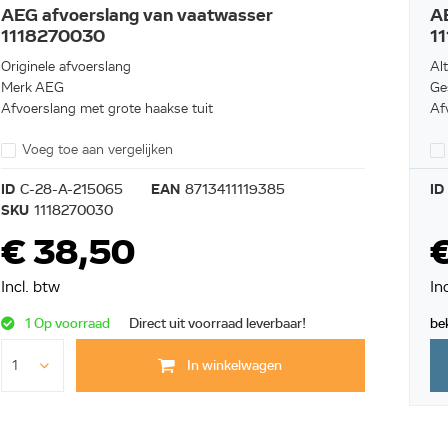
AEG afvoerslang van vaatwasser
AE
1118270030
1
Originele afvoerslang
Al
Merk AEG
Ge
Afvoerslang met grote haakse tuit
Af
Voeg toe aan vergelijken
ID
C-28-A-215065
EAN
8713411119385
ID
SKU
1118270030
€ 38,50
Incl. btw
In
1 Op voorraad
Direct uit voorraad leverbaar!
be
In winkelwagen