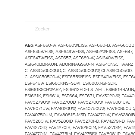
AEG
ASF660-W, ASF660WEISS, ASF660-B, ASF660BB
ASF645WEISS, ASF649WEISS, ASF652WEISS, ASF647,
ASF647WEISS, ASF657, ASF689-W, ASI640WEISS,
ASI640BBRAUN, ADORINAGS60-N, ASI640NSCHWARZ,
CLASSIC50500UD, CLASSIC50500UW, CLASSIC50500,
CLASSIC50500-W, ESF655WEISS, ESF640WEISS, ESF6
ESF646W, ESI680KNSFSDKI, ESI680XNSFSDK,
ESI661KSCHWARZ, ESI661XEDELSTAHL, ESI661BRAUN,
ESI661K, ESI661X, ESF664, ESF631, FAV3020-W, FAV4
FAV5279UW, FAV5270UD, FAV5270UW, FAV6081UW,
FAV6071UW, FAV4020UW, FAV40750UW, FAV60850UD,
FAV40750UM, FAV8081E-M3D, FAV4270IW, FAV6280IB
FAV5280IW, FAV5280ID, FAV5270I-D, FAV4279I-D, FAV
FAV4270ID, FAV4270IB, FAV6280IM, FAV5270IM, FAV4
FAV4270IM, FAV4275IM, FAV4275IW, FAV8081IP, FAV80