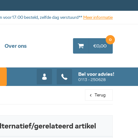
n voor 17:00 besteld, zelfde dag verstuurd**
Meer informatie
0
Over ons
€0,00
Bel voor advies!
0113 - 250628
Terug
lternatief/gerelateerd artikel