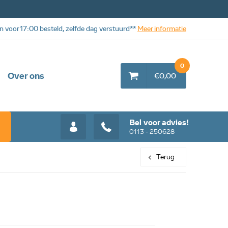
n voor 17:00 besteld, zelfde dag verstuurd**
Meer informatie
0
Over ons
€0,00
Bel voor advies!
0113 - 250628
Terug
Web aanbieding