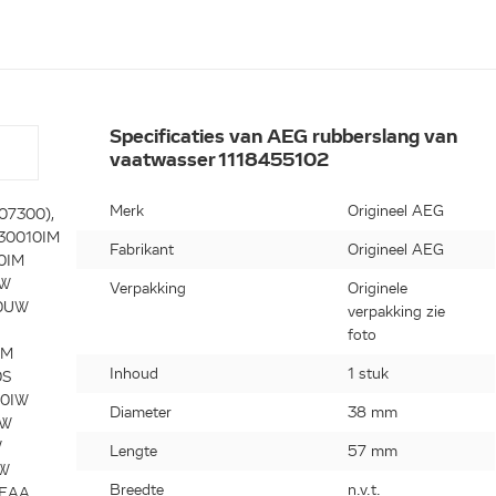
Specificaties van AEG rubberslang van
vaatwasser 1118455102
Merk
Origineel AEG
07300),
F30010IM
Fabrikant
Origineel AEG
0IM
0W
Verpakking
Originele
30UW
verpakking zie
foto
IM
Inhoud
1 stuk
0S
60IW
Diameter
38 mm
0W
W
Lengte
57 mm
0W
Breedte
n.v.t.
VEAA