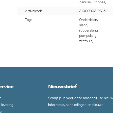
Zanussi, Zoppas,
00),
),
Artikelcode
2100000212613
),
Tags
Onderdelen,
),
slang,
),
rubberslang,
pompslang,
zeefhuis,
),
,
801),
2),
2),
ervice
Nieuwsbrief
1),
1),
n
Schrijf je in voor onze maandelijkse nieu
,
 levering
informatie, aanbiedingen en nieuws!
,
en