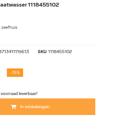
vaatwasser 1118455102
 zeefhuis
8713411119613
SKU
1118455102
-15%
t voorraad leverbaar!
In winkelwagen