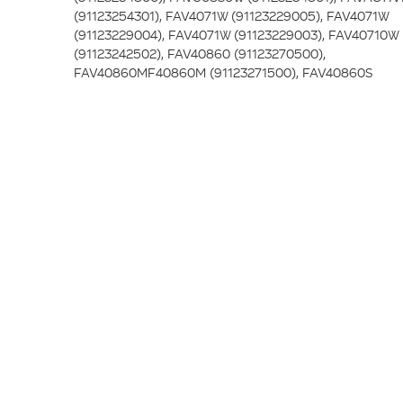
(91123254301), FAV4071W (91123229005), FAV4071W
(91123229004), FAV4071W (91123229003), FAV40710W
(91123242502), FAV40860 (91123270500),
FAV40860MF40860M (91123271500), FAV40860S
(91123271400), FAV40865MF40865M (91123274600),
FAV40760 (91137104800), F64080IW (91123532300),
F64080IA (91123532500), FAV40650 (91123263700),
FAV40740W (91123257600), FAV40740W (91123260001)
FAV40740W (91123262900), FAV40740W (91123262901)
FAV40740W (91123262902), FAV40740W (91123262903)
FAV40740W (91123257501), FAV40740W (91123257502)
FAV88060IB (91123501900), FAV40850 (91123262000)
FAVACTIVEAA (91123254303), FAV40660 (91123271100
FAV64080IB (91123532201), FAV60856 (91123273101),
FAV40650 (91123263701), ESF63025 (91154901400),
ESF63025 (91154901401), ESF63025 (91154901402), 
(91154901800), FAV40860M (91137105300), FAV43050
(91123478101), FAVMAXIMAAA (91137107500),
FAVMAXIMAAAM (91137109000), FAV40750F (9112326
FAV35080IM (91137216400), FAV43050IM (9112347780
FAV43050IAL (91123478201), FAV34070IM (9112352910