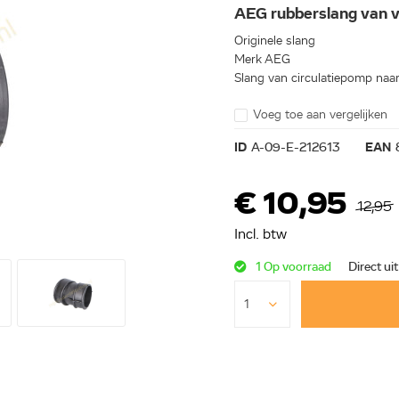
AEG rubberslang van 
Originele slang
Merk AEG
Slang van circulatiepomp naar
Voeg toe aan vergelijken
ID
A-09-E-212613
EAN
€ 10,95
12,95
Incl. btw
1 Op voorraad
Direct ui