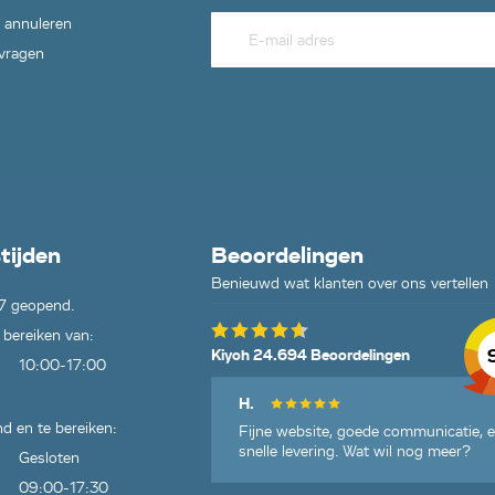
),
 annuleren
),
),
 vragen
1),
),
),
1),
01),
AAUTO
0IM
tijden
Beoordelingen
IW
0IB
Benieuwd wat klanten over ons vertellen
7 geopend.
80IM
0IW
 bereiken van:
Kiyoh 24.694 Beoordelingen
10:00-17:00
2200),
V40320W
H.
IW
d en te bereiken:
Fijne website, goede communicatie, 
snelle levering. Wat wil nog meer?
Gesloten
09:00-17:30