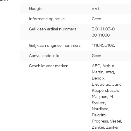
Hoogte
n.v.t.
Informatie op artikel
Geen
Gelijk aan artikel nummers
3.01.11.03-0,
30111030
Gelijk aan origineel nummers
1118455102,
,
,
Aanvullende info
Geen
,
Geschikt voor merken
AEG, Arthur
,
Martin, Atag,
,
Bendix,
),
Electrolux, Juno,
Küppersbusch,
Marijnen, M-
ESF63025
System,
IB
Nordland,
Pelgrim,
3500),
Progress, Vestel,
1),
Zanker, Zanker,
0),