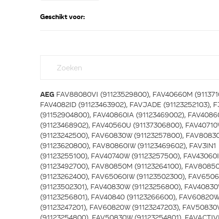
Geschikt voor:
AEG
FAV88080VI (91123529800), FAV40660M (911371
FAV4082ID (91123463902), FAVJADE (91123252103), 
(91152904800), FAV40860IA (91123469002), FAV4086
(91123468902), FAV40560U (91137306800), FAV4071
(91123242500), FAV60830W (91123257800), FAV808
(91123620800), FAV80860IW (91123469602), FAV3IN1
(91123255100), FAV40740W (91123257500), FAV43060
(91123492700), FAV80850M (91123264100), FAV8085
(91123262400), FAV65060IW (91123502300), FAV650
(91123502301), FAV40830W (91123256800), FAV4083
(91123256801), FAV40840 (91123266600), FAV60820
(91123247201), FAV60820W (91123247203), FAV5083
(91123254800), FAV50830W (91123254801), FAVACTI