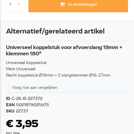
In winkelwagen
Alternatief/gerelateerd artikel
Universeel koppelstuk voor afvoerslang 19mm +
klemmen 180°
Universeel koppelstuk
Merk Universeel
Recht koppelstuk Ø19mm + 2 slangklemmen Ø16-27mm
Voeg toe aan vergelijken
ID
C-26-B-227372
EAN
5021879025975
SKU
22737
€ 3,95
Incl. btw