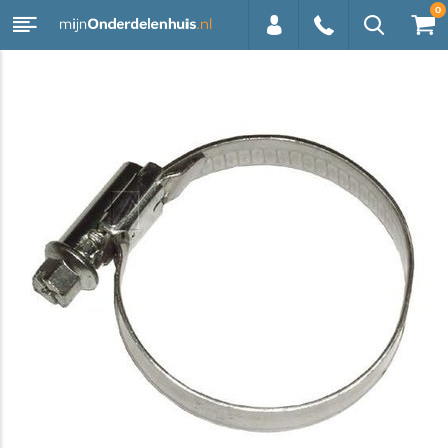
0
0113 -
250628