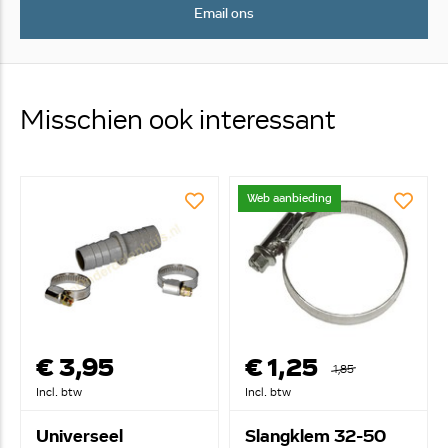
Email ons
Misschien ook interessant
Web aanbieding
€ 3,95
€ 1,25
1,85
Incl. btw
Incl. btw
Universeel
Slangklem 32-50