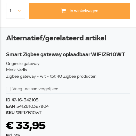
In winkelwagen
Alternatief/gerelateerd artikel
Smart Zigbee gateway oplaadbaar WIFIZB10WT
Originele gateway
Merk Nedis
Zigbee gateway - wit - tot 40 Zigbee producten
Voeg toe aan vergelijken
ID
W-16-342105
EAN
5412810327904
SKU
WIFIZB10WT
€ 33,95
Incl. btw