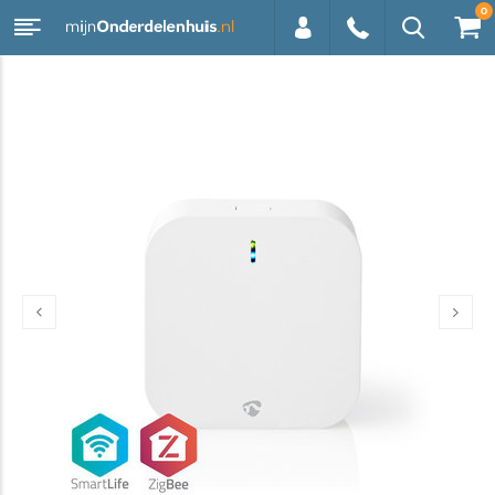
0
0113 -
250628