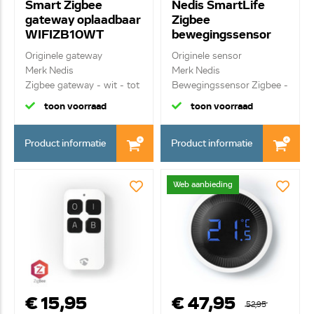
Smart Zigbee
Nedis SmartLife
gateway oplaadbaar
Zigbee
WIFIZB10WT
bewegingssensor
ZBSM10WT
Originele gateway
Originele sensor
Merk Nedis
Merk Nedis
Zigbee gateway - wit - tot
Bewegingssensor Zigbee -
40...
batte...
toon voorraad
toon voorraad
Product informatie
Product informatie
Web aanbieding
€ 15,95
€ 47,95
52,95