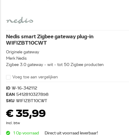
Nedis smart Zigbee gateway plug-in
WIFIZBT10CWT
Originele gateway
Merk Nedis
Zigbee 3.0 gateway - wit - tot 50 Zigbee producten
Voeg toe aan vergelijken
ID
W-16-342112
EAN
5412810327898
SKU
WIFIZBT10CWT
€ 35,99
Incl. btw
1 Op voorraad
Direct uit voorraad leverbaar!