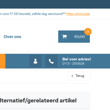
n voor 17:00 besteld, zelfde dag verstuurd**
Meer informatie
0
Over ons
€0,00
Bel voor advies!
0113 - 250628
Terug
Web aanbieding
Web aanbiedi
lternatief/gerelateerd artikel