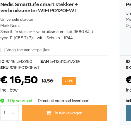
Nedis SmartLife smart stekker +
Pe
verbruiksmeter WIFIPO120FWT
Un
Universele stekker
Me
Merk Nedis
Di
SmartLife stekker + verbruiksmeter - tot 3680 Watt -
type-F (CEE 7/7) - wit - Schuko - IP44
Voeg toe aan vergelijken
ID
W-16-342280
EAN
5412810317219
ID
SKU
WIFIPO120FWT
S
€ 16,50
18,50
-11%
Incl. btw
In
1 Op voorraad
Direct uit voorraad leverbaar!
be
In winkelwagen