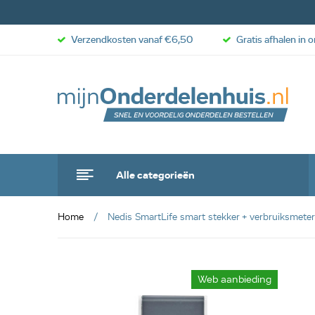
Verzendkosten vanaf €6,50
Gratis afhalen in 
Alle categorieën
Home
Nedis SmartLife smart stekker + verbruiksme
anbieding
Web aanbieding