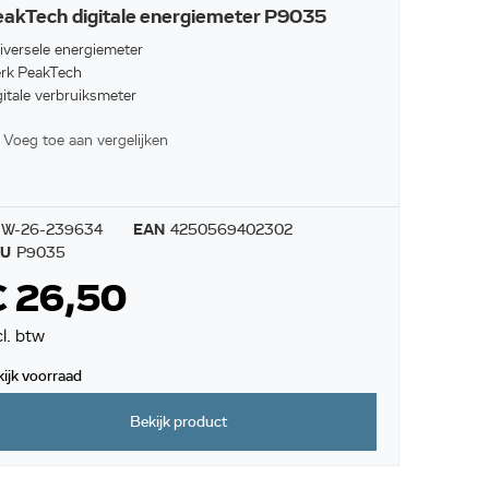
akTech digitale energiemeter P9035
iversele energiemeter
rk PeakTech
gitale verbruiksmeter
Voeg toe aan vergelijken
W-26-239634
EAN
4250569402302
KU
P9035
€ 26,50
cl. btw
kijk voorraad
Bekijk product