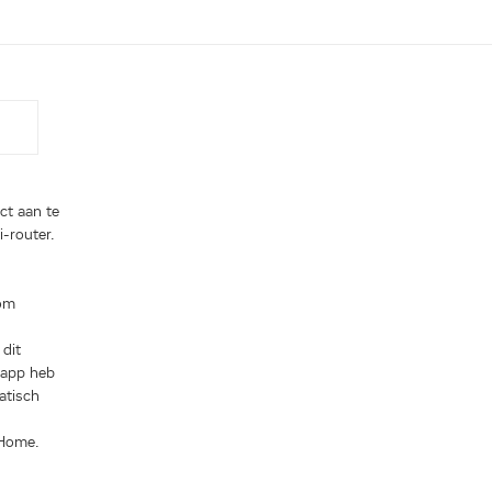
t aan te
i-router.
 om
 dit
 app heb
atisch
 Home.