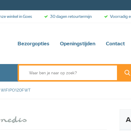
onze winkel in Goes
30 dagen retourtermijn
Voorradig e
Bezorgopties
Openingstijden
Contact
ter WIFIPO120FWT
Web aanbieding
A