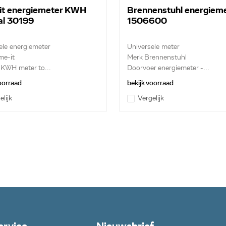
it energiemeter KWH
Brennenstuhl energiem
aal 30199
1506600
ele energiemeter
Universele meter
me-it
Merk Brennenstuhl
e KWH meter to...
Doorvoer energiemeter -...
voorraad
bekijk voorraad
elijk
Vergelijk