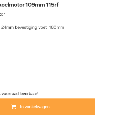
 koelmotor 109mm 115rf
tor
=24mm bevestiging voet=185mm
.
t voorraad leverbaar!
In winkelwagen