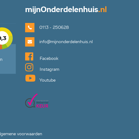
mijn
Onderdelenhuis
.nl
0113 - 250628
9,3
info@mijnonderdelenhuis.nl
Facebook
en
Instagram
Youtube
lgemene voorwaarden