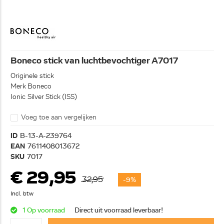
Boneco stick van luchtbevochtiger A7017
Originele stick
Merk Boneco
Ionic Silver Stick (ISS)
Voeg toe aan vergelijken
ID
B-13-A-239764
EAN
7611408013672
SKU
7017
€ 29,95
32,95
-9%
Incl. btw
1 Op voorraad
Direct uit voorraad leverbaar!