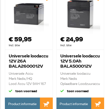
€ 59,95
€ 24,99
Incl. btw
Incl. btw
Universele loodaccu
Universele loodaccu
12V 26A
12V 5.0Ah
BALA2600012V
BALA500012V
Universele Accu
Universele loodaccu
Merk Nedis/HQ
Merk Nedis
Lood Accu 12V 9AH 167
Oplaadbare Loodzuuraccu
mm | ...
12V...
toon voorraad
toon voorraad
Product informatie
Product informatie