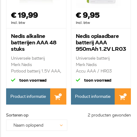
€ 19,99
€ 9,95
Incl. btw
Incl. btw
Nedis alkaline
Nedis oplaadbare
batterijen AAA 48
batterij AAA
stuks
950mAh 1.2V LR03
BAAKLR0348BX
BANM9HR034B
Universele batterij
Universele batterij
Merk Nedis
Merk Nedis
Potlood batterij 1.5V AAA,
Accu AAA / HR03
...
950mAh, bli...
toon voorraad
toon voorraad
Product informatie
Product informatie
Sorteren op
2 producten gevonden