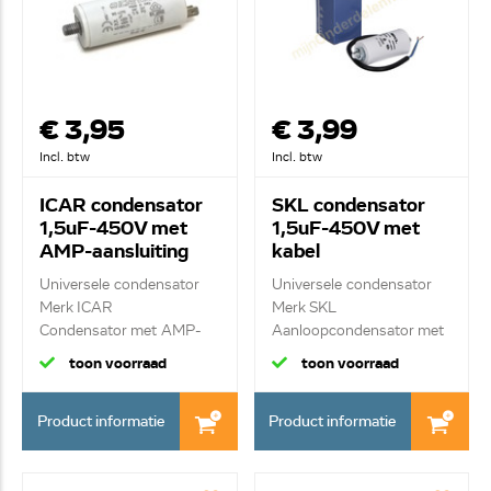
€ 3,95
€ 3,99
Incl. btw
Incl. btw
ICAR condensator
SKL condensator
1,5uF-450V met
1,5uF-450V met
AMP-aansluiting
kabel
Universele condensator
Universele condensator
Merk ICAR
Merk SKL
Condensator met AMP-
Aanloopcondensator met
aans...
kab...
toon voorraad
toon voorraad
Product informatie
Product informatie