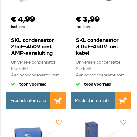
€ 4,99
€ 3,99
Incl. btw
Incl. btw
SKL condensator
SKL condensator
25uF-450V met
3,0uF-450V met
AMP-aansluiting
kabel
Universele condensator
Universele condensator
Merk SKL
Merk SKL
Aanloopcondensator met
Aanloopcondensator met
ste...
kab...
toon voorraad
toon voorraad
Product informatie
Product informatie