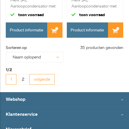
Merk SKL
Merk SKL
Aanloopcondensator met
Aanloopcondensator met
ste...
ste...
toon voorraad
toon voorraad
Product informatie
Product informatie
Sorteren op
35 producten gevonden
1/2
1
2
volgende
Webshop
Klantenservice