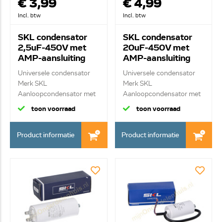
€ 3,99
€ 4,99
Incl. btw
Incl. btw
SKL condensator
SKL condensator
2,5uF-450V met
20uF-450V met
AMP-aansluiting
AMP-aansluiting
Universele condensator
Universele condensator
Merk SKL
Merk SKL
Aanloopcondensator met
Aanloopcondensator met
ste...
ste...
toon voorraad
toon voorraad
Product informatie
Product informatie