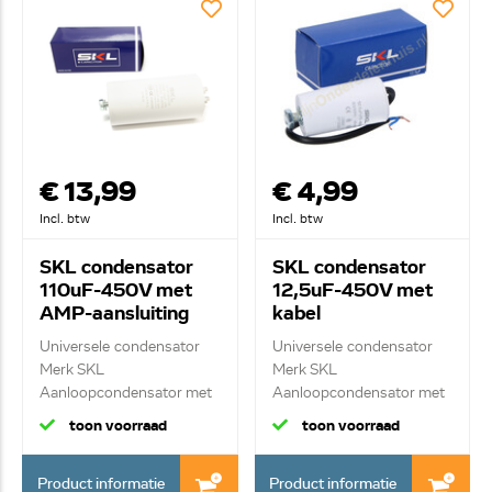
€ 13,99
€ 4,99
Incl. btw
Incl. btw
SKL condensator
SKL condensator
110uF-450V met
12,5uF-450V met
AMP-aansluiting
kabel
Universele condensator
Universele condensator
Merk SKL
Merk SKL
Aanloopcondensator met
Aanloopcondensator met
ste...
kab...
toon voorraad
toon voorraad
Product informatie
Product informatie