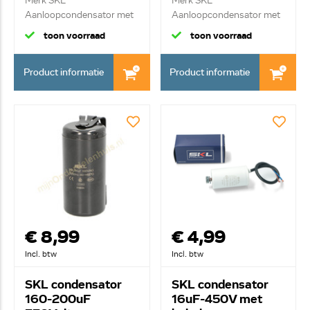
Merk SKL
Merk SKL
Aanloopcondensator met
Aanloopcondensator met
ste...
kab...
toon voorraad
toon voorraad
Product informatie
Product informatie
€ 8,99
€ 4,99
Incl. btw
Incl. btw
SKL condensator
SKL condensator
160-200uF
16uF-450V met