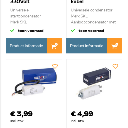
330Volt
kabel
Universele
Universele condensator
startcondensator
Merk SKL
Merk SKL
Aanloopcondensator met
Motor aanloopcondensa...
kab...
toon voorraad
toon voorraad
Product informatie
Product informatie
€ 3,99
€ 4,99
Incl. btw
Incl. btw