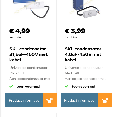
€ 4,99
€ 3,99
Incl. btw
Incl. btw
SKL condensator
SKL condensator
31,5uF-450V met
4,0uF-450V met
kabel
kabel
Universele condensator
Universele condensator
Merk SKL
Merk SKL
Aanloopcondensator met
Aanloopcondensator met
kab...
kab...
toon voorraad
toon voorraad
Product informatie
Product informatie