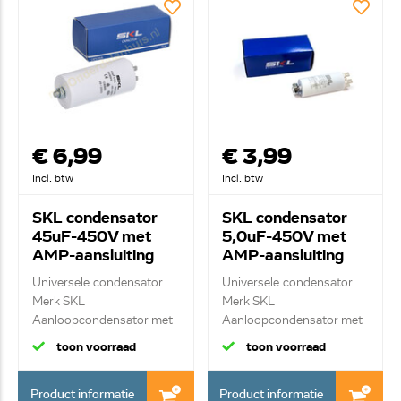
€ 6,99
€ 3,99
Incl. btw
Incl. btw
SKL condensator
SKL condensator
45uF-450V met
5,0uF-450V met
AMP-aansluiting
AMP-aansluiting
Universele condensator
Universele condensator
Merk SKL
Merk SKL
Aanloopcondensator met
Aanloopcondensator met
ste...
ste...
toon voorraad
toon voorraad
Product informatie
Product informatie