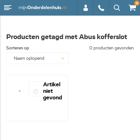
0
0113 -
Producten getagd met Abus kofferslot
250628
Sorteren op
0 producten gevonden
Artikel
niet
gevond
en! -
Hulp
nodig?
- Bel
even
0113-