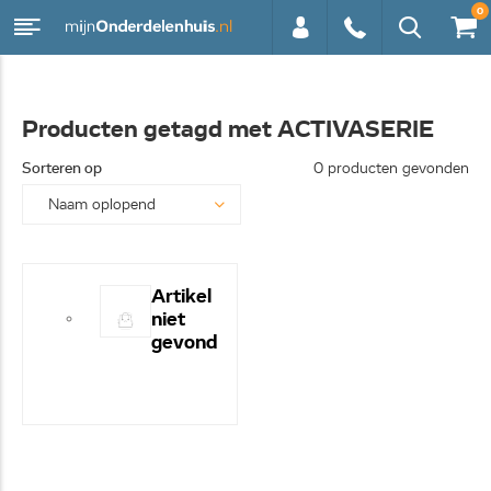
0
0113 -
Producten getagd met ACTIVASERIE
250628
Sorteren op
0 producten gevonden
Artikel
niet
gevond
en! -
Hulp
nodig?
- Bel
even
0113-