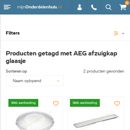
0
0113 -
Filters
250628
Producten getagd met AEG afzuigkap
glaasje
Sorteren op
2 producten gevonden
Web aanbieding
Web aanbieding