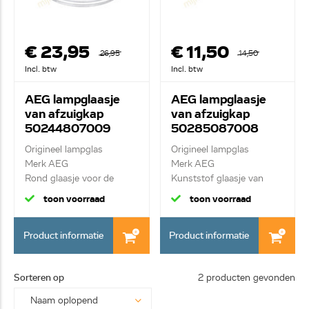
€ 23,95
€ 11,50
26,95
14,50
Incl. btw
Incl. btw
AEG lampglaasje
AEG lampglaasje
van afzuigkap
van afzuigkap
50244807009
50285087008
Origineel lampglas
Origineel lampglas
Merk AEG
Merk AEG
Rond glaasje voor de
Kunststof glaasje van
verlichti...
verlicht...
toon voorraad
toon voorraad
Product informatie
Product informatie
Sorteren op
2 producten gevonden